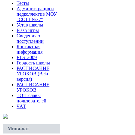
Тесты
Администрация и
педколлектив МОУ
"СОШ №37"
Устав школы
Flash-игры
Сведения о
поступлении
Контактная
информация
ЕГЭ-2009
Гордость школы
РАСПИСАНИЕ
УРОКОВ (Beta
версия)
РАСПИСАНИЕ
УРОКОВ
ТОП-славы
пользователей
ЧАТ
Мини-чат