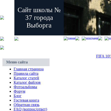
Сайт школы №
37 города
Выборга
главная
регистрация
вх
FIFA 10
Меню сайта
Главная страница
Правила сайта
Каталог статей
Каталог файлов
Фотоальбомы
Форум
Блог
Гостевая книга
Обратная связь
FAQ (вопрос/ответ)