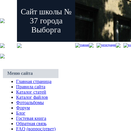
Сайт школы №
37 города
Выборга
главная
регистрация
вх
Меню сайта
Главная страница
Правила сайта
Каталог статей
Каталог файлов
Фотоальбомы
Форум
Блог
Гостевая книга
Обратная связь
FAQ (вопрос/ответ)