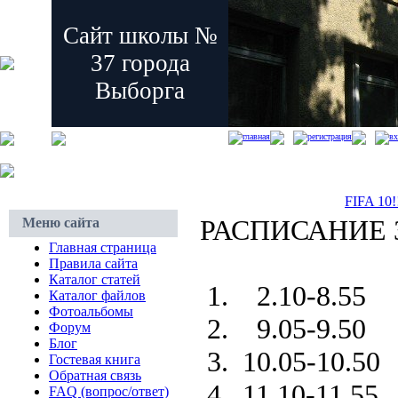
Сайт школы №
37 города
Выборга
главная
регистрация
вх
FIFA 10
РАСПИСАНИЕ
Меню сайта
Главная страница
Правила сайта
Каталог статей
1. 2.10-8.55
Каталог файлов
Фотоальбомы
2. 9.05-9.50
Форум
Блог
3. 10.05-10.50
Гостевая книга
Обратная связь
4. 11.10-11.55
FAQ (вопрос/ответ)