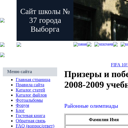
Сайт школы №
37 города
Выборга
главная
регистрация
вх
FIFA 10
Призеры и поб
Меню сайта
Главная страница
2008-2009 учеб
Правила сайта
Каталог статей
Каталог файлов
Фотоальбомы
Районные олимпиады
Форум
Блог
Гостевая книга
Фамилия Имя
Обратная связь
FAQ (вопрос/ответ)