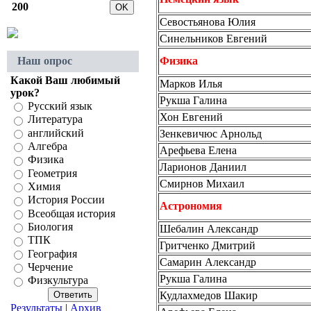
200
Севостьянова Юлия
Синельников Евгений
Наш опрос
Физика
Какой Ваш любимый
Марков Илья
урок?
Рукша Галина
Русский язык
Хон Евгений
Литература
английский
Зенкевичюс Арнольд
Алгебра
Арефьева Елена
Физика
Ларионов Даниил
Геометрия
Смирнов Михаил
Химия
История России
Астрономия
Всеобщая история
Биология
Шебалин Александр
ТПК
Гритченко Дмитрий
География
Самарин Александр
Черчение
Рукша Галина
Физкультура
Кудлахмедов Шакир
Результаты
|
Архив