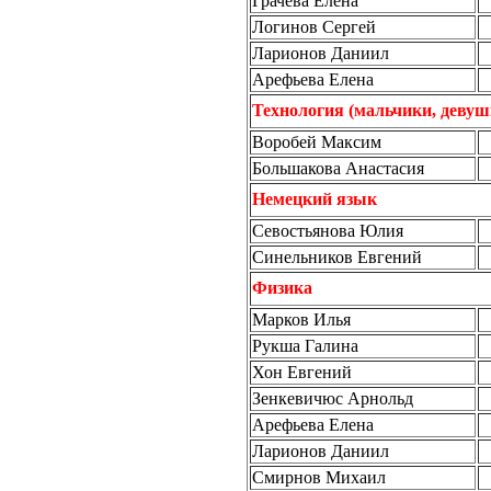
Грачева Елена
Логинов Сергей
Ларионов Даниил
Арефьева Елена
Технология (мальчики, девуш
Воробей Максим
Большакова Анастасия
Немецкий язык
Севостьянова Юлия
Синельников Евгений
Физика
Марков Илья
Рукша Галина
Хон Евгений
Зенкевичюс Арнольд
Арефьева Елена
Ларионов Даниил
Смирнов Михаил