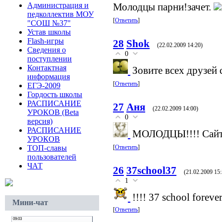
Администрация и
Молодцы парни!зачет.
педколлектив МОУ
[
Ответить
]
"СОШ №37"
Устав школы
Flash-игры
28
Shok
(22.02.2009 14:20)
Сведения о
0
поступлении
Контактная
Зовите всех друзей
информация
[
Ответить
]
ЕГЭ-2009
Гордость школы
РАСПИСАНИЕ
27
Аня
(22.02.2009 14:00)
УРОКОВ (Beta
0
версия)
РАСПИСАНИЕ
МОЛОДЦЫ!!!! Сайт 
УРОКОВ
[
Ответить
]
ТОП-славы
пользователей
ЧАТ
26
37school37
(21.02.2009 15:
1
!!!! 37 school forever
Мини-чат
[
Ответить
]