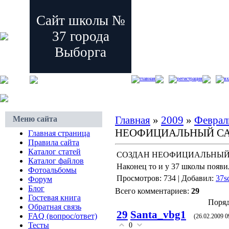
Сайт школы №
37 города
Выборга
главная
регистрация
вх
Главная
»
2009
»
Феврал
Меню сайта
НЕОФИЦИАЛЬНЫЙ СА
Главная страница
Правила сайта
Каталог статей
СОЗДАН НЕОФИЦИАЛЬНЫЙ 
Каталог файлов
Наконец то и у 37 школы появилс
Фотоальбомы
Просмотров: 734 | Добавил:
37s
Форум
Блог
Всего комментариев:
29
Гостевая книга
Поряд
Обратная связь
29
Santa_vbg1
FAQ (вопрос/ответ)
(26.02.2009 0
Тесты
0