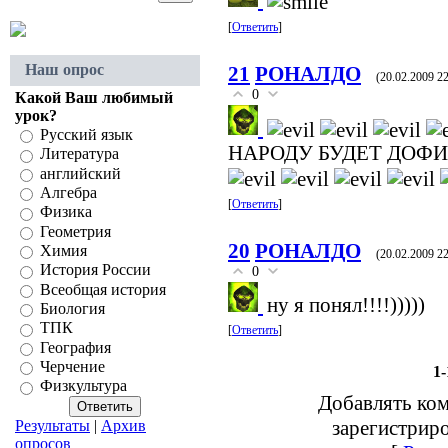
[
Ответить
]
Наш опрос
21
РОНАЛДО
(20.02.2009 22
0
Какой Ваш любимый
урок?
Русский язык
НАРОДУ БУДЕТ ДОФИГА.......
Литература
английский
Алгебра
[
Ответить
]
Физика
Геометрия
20
РОНАЛДО
Химия
(20.02.2009 22
История России
0
Всеобщая история
ну я понял!!!!)))))
Биология
ТПК
[
Ответить
]
География
Черчение
1-
Физкультура
Добавлять ком
зарегистрир
Результаты
|
Архив
опросов