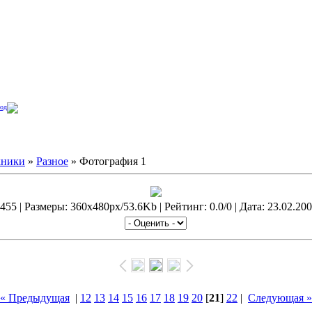
од
кники
»
Разное
» Фотография 1
55 | Размеры: 360x480px/53.6Kb | Рейтинг: 0.0/0 | Дата: 23.02.200
« Предыдущая
|
12
13
14
15
16
17
18
19
20
[
21
]
22
|
Следующая »