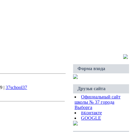
Суббота, 08.08.2026, 17:19
Приветствую Вас
Гость
Форма входа
9 |
37school37
Друзья сайта
Официальный сайт
школы № 37 города
Выборга
онтакте
В
К
GOOGLE