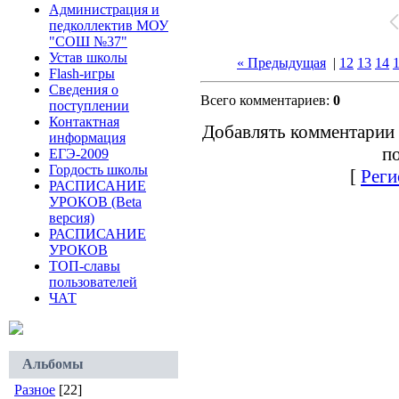
Администрация и
педколлектив МОУ
"СОШ №37"
Устав школы
« Предыдущая
|
12
13
14
Flash-игры
Сведения о
Всего комментариев:
0
поступлении
Контактная
Добавлять комментарии 
информация
по
ЕГЭ-2009
Гордость школы
[
Реги
РАСПИСАНИЕ
УРОКОВ (Beta
версия)
РАСПИСАНИЕ
УРОКОВ
ТОП-славы
пользователей
ЧАТ
Альбомы
Разное
[22]