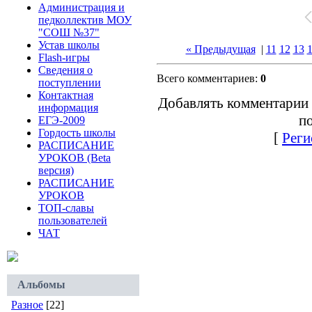
Администрация и
педколлектив МОУ
"СОШ №37"
Устав школы
« Предыдущая
|
11
12
13
Flash-игры
Сведения о
Всего комментариев:
0
поступлении
Контактная
Добавлять комментарии 
информация
по
ЕГЭ-2009
Гордость школы
[
Реги
РАСПИСАНИЕ
УРОКОВ (Beta
версия)
РАСПИСАНИЕ
УРОКОВ
ТОП-славы
пользователей
ЧАТ
Альбомы
Разное
[22]