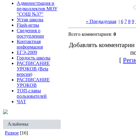
Администрация и
педколлектив МОУ
"СОШ №37"
Устав школы
« Предыдущая
|
6
7
8
9
Flash-игры
Сведения о
Всего комментариев:
0
поступлении
Контактная
Добавлять комментарии 
информация
по
ЕГЭ-2009
Гордость школы
[
Реги
РАСПИСАНИЕ
УРОКОВ (Beta
версия)
РАСПИСАНИЕ
УРОКОВ
ТОП-славы
пользователей
ЧАТ
Альбомы
Разное
[16]