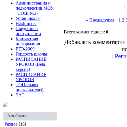
Администрация и
педколлектив МОУ
"СОШ №37"
Устав школы
« Предыдущая
|
1
2
Flash-игры
Сведения о
Всего комментариев:
0
поступлении
Контактная
Добавлять комментарии 
информация
по
ЕГЭ-2009
Гордость школы
[
Реги
РАСПИСАНИЕ
УРОКОВ (Beta
версия)
РАСПИСАНИЕ
УРОКОВ
ТОП-славы
пользователей
ЧАТ
Альбомы
Разное
[16]