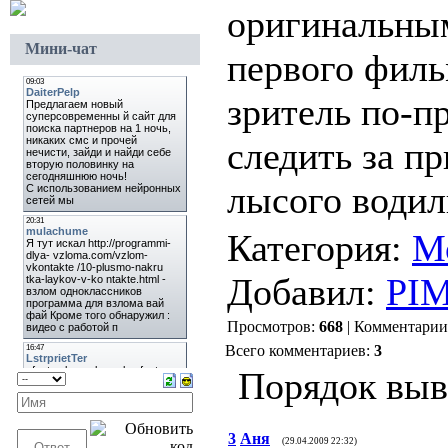
оригинальны
Мини-чат
первого филь
зритель по-п
следить за п
лысого водил
Категория:
М
Добавил:
PI
Просмотров:
668
| Комментарии
Всего комментариев:
3
Порядок выв
3
Аня
(29.04.2009 22:32)