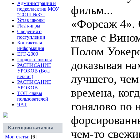
Администрация и
фильм...
педколлектив МОУ
"СОШ №37"
«Форсаж 4». 
Устав школы
Flash-игры
Сведения о
главе с Вино
поступлении
Контактная
Полом Уокеро
информация
ЕГЭ-2009
Гордость школы
доказывая нам
РАСПИСАНИЕ
УРОКОВ (Beta
лучшего, чем
версия)
РАСПИСАНИЕ
УРОКОВ
времена, ког
ТОП-славы
пользователей
гонялово по 
ЧАТ
форсированн
Категории каталога
чем-то свежи
Мои статьи
[6]