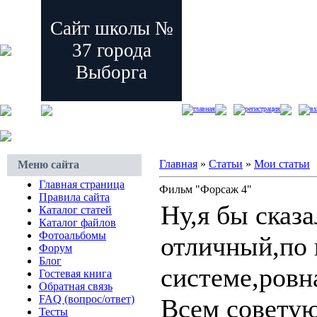
Сайт школы №
37 города
Выборга
главная
регистрация
вх
Главная
»
Статьи
»
Мои статьи
Меню сайта
Главная страница
Фильм "Форсаж 4"
Правила сайта
Ну,я бы сказ
Каталог статей
Каталог файлов
Фотоальбомы
отличный,по 
Форум
Блог
системе,ровная
Гостевая книга
Обратная связь
FAQ (вопрос/ответ)
Всем советую
Тесты