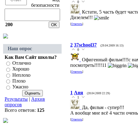
0
Кстати, 5 часть будет час
Дизелем!!!
200
[
Ответить
]
2
37school37
(29.04.2009 16:13)
Наш опрос
0
Как Вам Сайт школы?
Офигенный фильм!!!!с намё
Отлично
посмотреть!!!!!11
Хорошо
[
Ответить
]
Неплохо
Плохо
Ужасно
1
Аня
(28.04.2009 22:29)
1
Результаты
|
Архив
опросов
Да, фильм - супер!!!
Всего ответов:
125
А вообще мне всё 4 части очень
[
Ответить
]