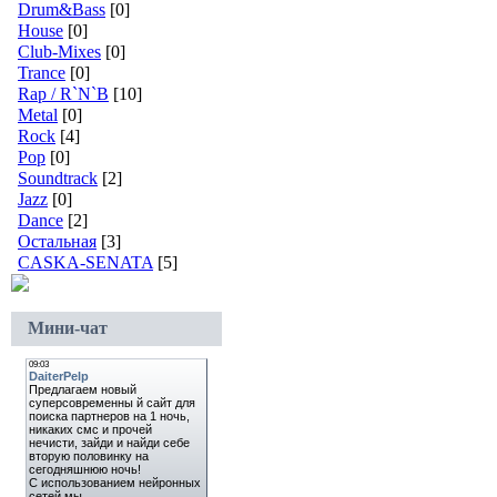
Drum&Bass
[0]
House
[0]
Club-Mixes
[0]
Trance
[0]
Rap / R`N`B
[10]
Metal
[0]
Rock
[4]
Pop
[0]
Soundtrack
[2]
Jazz
[0]
Dance
[2]
Остальная
[3]
CASKA-SENATA
[5]
Мини-чат