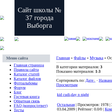
Сайт школы №
37 города
Выборга
главная
регистрация
вх
Главная
»
Файлы
»
Музыка
» Ос
Меню сайта
Главная страница
В категории материалов:
3
Правила сайта
Показано материалов:
1-3
Каталог статей
Каталог файлов
Сортировать по:
Дате
·
Назван
Фотоальбомы
Просмотрам
Форум
Блог
kid cudi-day n night
Гостевая книга
Обратная связь
Остальная
| Просмотров: 1978 | 
FAQ (вопрос/ответ)
03.04.2009
| Рейтинг: 0.0/0 |
Ком
Тесты