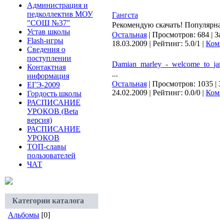
Администрация и
педколлектив МОУ
Гангста
"СОШ №37"
Рекомендую скачать! Популярн
Устав школы
Остальная
| Просмотров: 684 | З
Flash-игры
18.03.2009
| Рейтинг: 5.0/1 |
Ком
Сведения о
поступлении
Damian_marley_-_welcome_to_j
Контактная
...
информация
Остальная
| Просмотров: 1035 | 
ЕГЭ-2009
24.02.2009
| Рейтинг: 0.0/0 |
Ком
Гордость школы
РАСПИСАНИЕ
УРОКОВ (Beta
версия)
РАСПИСАНИЕ
УРОКОВ
ТОП-славы
пользователей
ЧАТ
Категории каталога
Альбомы
[0]