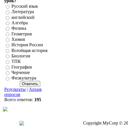
урок?
Русский язык
Литература
английский
Алгебра
Физика
Геометрия
Химия
История России
Всеобщая история
Биология
ТПК
География
Черчение
Физкультура
Результаты
|
Архив
опросов
Всего ответов:
195
Copyright MyCorp © 2