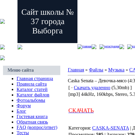
Сайт школы №
37 города
Выборга
главная
регистрация
вх
Главная
»
Файлы
»
Музыка
»
C
Меню сайта
Главная страница
Caska Senata – Девочка-мясо (4:
Правила сайта
[ ·
Скачать удаленно
(5,30mb) ]
Каталог статей
[mp3] 44kHz, 160kbps, Stereo, 5
Каталог файлов
Фотоальбомы
Форум
СКАЧАТЬ
Блог
Гостевая книга
Обратная связь
FAQ (вопрос/ответ)
Категория:
CASKA-SENATA
| 
Тесты
Просмотров:
585
| Загрузок:
279