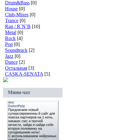
Drum&Bass
[0]
House
[0]
Club-Mixes
[0]
Trance
[0]
Rap / R`N`B
[10]
Metal
[0]
Rock
[4]
Pop
[0]
Soundtrack
[2]
Jazz
[0]
Dance
[2]
Остальная
[3]
CASKA-SENATA
[5]
Мини-чат