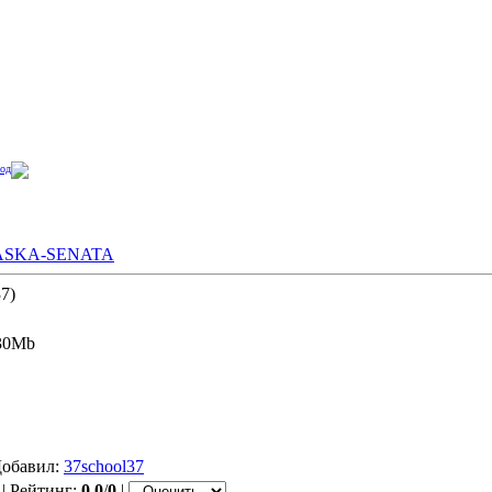
од
ASKA-SENATA
37)
.30Mb
Добавил:
37school37
| Рейтинг:
0.0
/
0
|