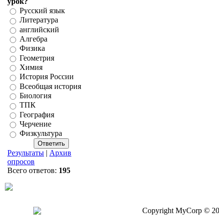
урок?
Русский язык
Литература
английский
Алгебра
Физика
Геометрия
Химия
История России
Всеобщая история
Биология
ТПК
География
Черчение
Физкультура
Результаты
|
Архив
опросов
Всего ответов:
195
Copyright MyCorp © 2