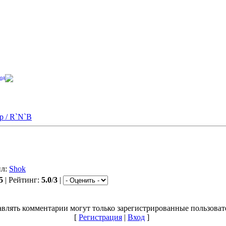
од
p / R`N`B
ил:
Shok
5
| Рейтинг:
5.0
/
3
|
влять комментарии могут только зарегистрированные пользоват
[
Регистрация
|
Вход
]