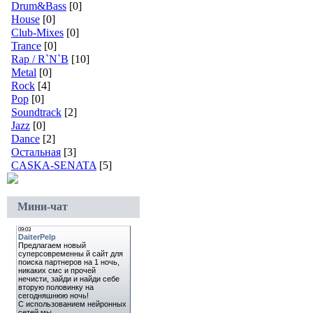
Drum&Bass
[0]
House
[0]
Club-Mixes
[0]
Trance
[0]
Rap / R`N`B
[10]
Metal
[0]
Rock
[4]
Pop
[0]
Soundtrack
[2]
Jazz
[0]
Dance
[2]
Остальная
[3]
CASKA-SENATA
[5]
Мини-чат