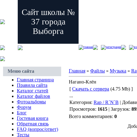
Сайт школы №
37 города
Выборга
главная
регистрация
вх
Главная
»
Файлы
»
Музыка
»
Ra
Меню сайта
Главная страница
Нагано-Клён
Правила сайта
[
Скачать с сервера
(4.75 Mb) ]
Каталог статей
...
Каталог файлов
Фотоальбомы
Категория:
Rap / R`N`B
| Добав
Форум
Просмотров:
1615
| Загрузок:
89
Блог
Всего комментариев:
0
Гостевая книга
Обратная связь
Доба
FAQ (вопрос/ответ)
Тесты