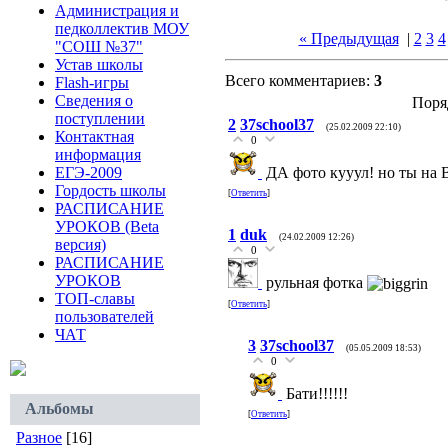
Администрация и
педколлектив МОУ
« Предыдущая
|
2
3
4
"СОШ №37"
Устав школы
Всего комментариев:
3
Flash-игры
Сведения о
Поря
поступлении
2
37school37
(25.02.2009 22:10)
Контактная
0
информация
ЕГЭ-2009
ДА фото кууул! но ты на В
Гордость школы
[
Ответить
]
РАСПИСАНИЕ
УРОКОВ (Beta
1
duk
(24.02.2009 12:26)
версия)
0
РАСПИСАНИЕ
УРОКОВ
рульная фотка
ТОП-славы
[
Ответить
]
пользователей
ЧАТ
3
37school37
(05.05.2009 18:53)
0
Бати!!!!!!
Альбомы
[
Ответить
]
Разное
[16]