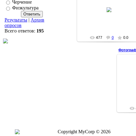
Черчение
23.02.2009
Физкультура
37school37
Результаты
|
Архив
опросов
Всего ответов:
195
477
0
0.0
Фотограф
Copyright MyCorp © 2026