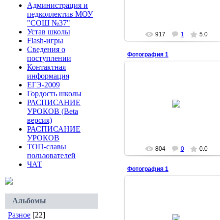
37school37
Администрация и
педколлектив МОУ
"СОШ №37"
Устав школы
917
1
5.0
Flash-игры
Сведения о
Фотография 1
поступлении
Контактная
информация
ЕГЭ-2009
Гордость школы
23.02.2009
РАСПИСАНИЕ
УРОКОВ (Beta
37school37
версия)
РАСПИСАНИЕ
УРОКОВ
ТОП-славы
804
0
0.0
пользователей
ЧАТ
Фотография 1
Альбомы
23.02.2009
Разное
[22]