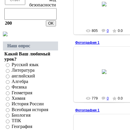
23.02.2009
37school37
200
805
0
0.0
Фотография 1
Наш опрос
Какой Ваш любимый
урок?
Русский язык
23.02.2009
Литература
английский
37school37
Алгебра
Физика
Геометрия
Химия
779
0
0.0
История России
Всеобщая история
Фотография 1
Биология
ТПК
География