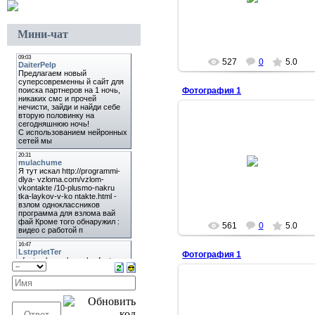
37school37
Мини-чат
527
0
5.0
Фотография 1
23.02.2009
37school37
561
0
5.0
Фотография 1