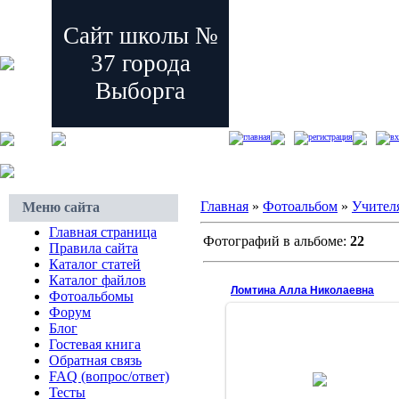
Сайт школы №
37 города
Выборга
главная
регистрация
вх
Главная
»
Фотоальбом
»
Учител
Меню сайта
Главная страница
Фотографий в альбоме:
22
Правила сайта
Каталог статей
Каталог файлов
Ломтина Алла Николаевна
Фотоальбомы
Форум
Блог
Гостевая книга
05.05.2009
Обратная связь
FAQ (вопрос/ответ)
Учитель истории и
обществознания
Тесты