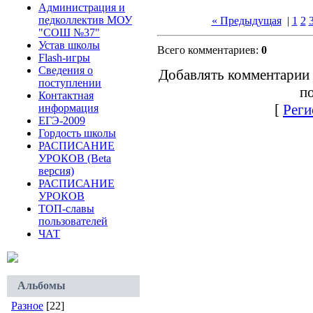
Администрация и
педколлектив МОУ
« Предыдущая
|
1
2
"СОШ №37"
Устав школы
Всего комментариев:
0
Flash-игры
Сведения о
Добавлять комментарии 
поступлении
по
Контактная
[
Реги
информация
ЕГЭ-2009
Гордость школы
РАСПИСАНИЕ
УРОКОВ (Beta
версия)
РАСПИСАНИЕ
УРОКОВ
ТОП-славы
пользователей
ЧАТ
Альбомы
Разное
[22]