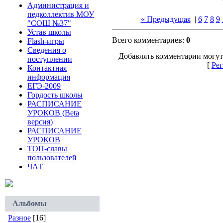
Администрация и
педколлектив МОУ
« Предыдущая
|
6
7
8
9
"СОШ №37"
Устав школы
Всего комментариев:
0
Flash-игры
Сведения о
Добавлять комментарии могут
поступлении
[
Рег
Контактная
информация
ЕГЭ-2009
Гордость школы
РАСПИСАНИЕ
УРОКОВ (Beta
версия)
РАСПИСАНИЕ
УРОКОВ
ТОП-славы
пользователей
ЧАТ
Альбомы
Разное
[16]