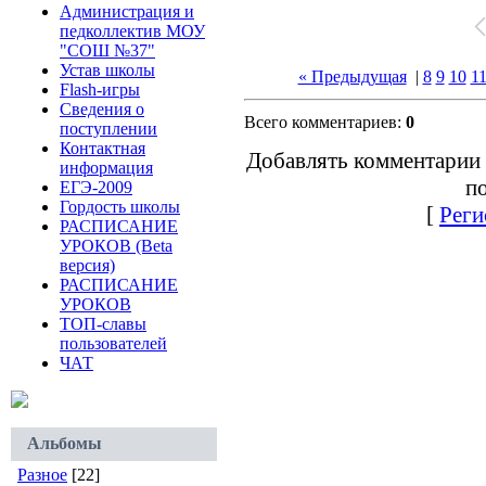
Администрация и
педколлектив МОУ
"СОШ №37"
Устав школы
« Предыдущая
|
8
9
10
1
Flash-игры
Сведения о
Всего комментариев:
0
поступлении
Контактная
Добавлять комментарии 
информация
по
ЕГЭ-2009
Гордость школы
[
Реги
РАСПИСАНИЕ
УРОКОВ (Beta
версия)
РАСПИСАНИЕ
УРОКОВ
ТОП-славы
пользователей
ЧАТ
Альбомы
Разное
[22]