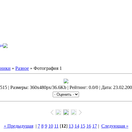
од
кники
»
Разное
» Фотография 1
15 | Размеры: 360x480px/36.6Kb | Рейтинг: 0.0/0 | Дата: 23.02.200
« Предыдущая
|
7
8
9
10
11
[
12
]
13
14
15
16
17
|
Следующая »