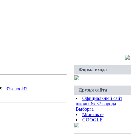
Четверг, 06.08.2026, 16:02
Приветствую Вас
Гость
Форма входа
9 |
37school37
Друзья сайта
Официальный сайт
школы № 37 города
Выборга
онтакте
В
К
GOOGLE