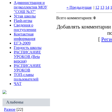
Администрация и
педколлектив МОУ
« Предыдущая
|
12
13
14
"СОШ №37"
Устав школы
Всего комментариев:
0
Flash-игры
Сведения о
Добавлять комментарии 
поступлении
по
Контактная
[
Реги
информация
ЕГЭ-2009
Гордость школы
РАСПИСАНИЕ
УРОКОВ (Beta
версия)
РАСПИСАНИЕ
УРОКОВ
ТОП-славы
пользователей
ЧАТ
Альбомы
Разное
[22]