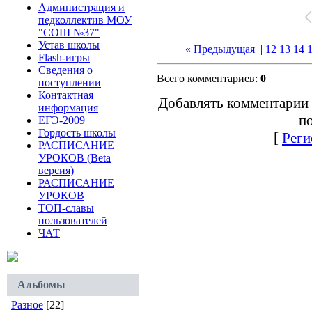
Администрация и
педколлектив МОУ
"СОШ №37"
Устав школы
« Предыдущая
|
12
13
14
Flash-игры
Сведения о
Всего комментариев:
0
поступлении
Контактная
Добавлять комментарии 
информация
по
ЕГЭ-2009
Гордость школы
[
Реги
РАСПИСАНИЕ
УРОКОВ (Beta
версия)
РАСПИСАНИЕ
УРОКОВ
ТОП-славы
пользователей
ЧАТ
Альбомы
Разное
[22]